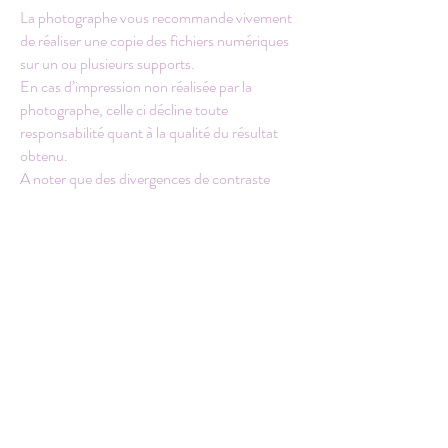
La photographe vous recommande vivement
de réaliser une copie des fichiers numériques
sur un ou plusieurs supports.
En cas d’impression non réalisée par la
photographe, celle ci décline toute
responsabilité quant à la qualité du résultat
obtenu.
A noter que des divergences de contraste
et/ou de couleurs sont possibles du fait de
limitations techniques.
XV – MODIFICATIONS DES
CONDITIONS GENERALES DE VENTE
La photographe se réserve le droit de modifier
les présentes conditions générales de vente à
tout moment. Les modifications prennent